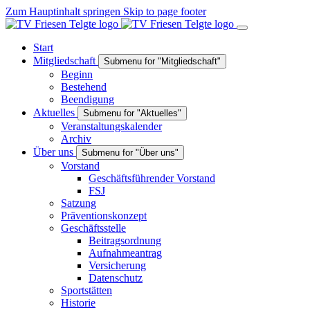
Zum Hauptinhalt springen
Skip to page footer
Start
Mitgliedschaft
Submenu for "Mitgliedschaft"
Beginn
Bestehend
Beendigung
Aktuelles
Submenu for "Aktuelles"
Veranstaltungskalender
Archiv
Über uns
Submenu for "Über uns"
Vorstand
Geschäftsführender Vorstand
FSJ
Satzung
Präventionskonzept
Geschäftsstelle
Beitragsordnung
Aufnahmeantrag
Versicherung
Datenschutz
Sportstätten
Historie