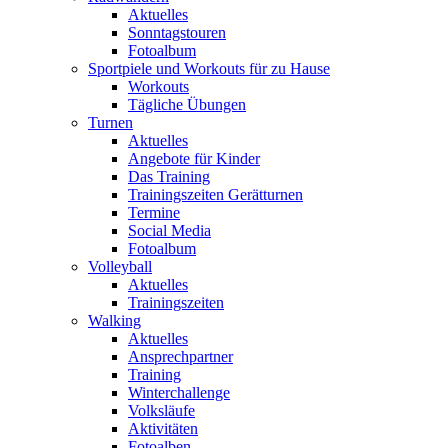
Aktuelles
Sonntagstouren
Fotoalbum
Sportpiele und Workouts für zu Hause
Workouts
Tägliche Übungen
Turnen
Aktuelles
Angebote für Kinder
Das Training
Trainingszeiten Gerätturnen
Termine
Social Media
Fotoalbum
Volleyball
Aktuelles
Trainingszeiten
Walking
Aktuelles
Ansprechpartner
Training
Winterchallenge
Volksläufe
Aktivitäten
Fotoalben