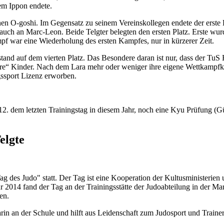
em Ippon endete.
en O-goshi. Im Gegensatz zu seinem Vereinskollegen endete der erste
 auch an Marc-Leon. Beide Telgter belegten den ersten Platz. Erste w
f war eine Wiederholung des ersten Kampfes, nur in kürzerer Zeit.
and auf dem vierten Platz. Das Besondere daran ist nur, dass der TuS H
ihre“ Kinder. Nach dem Lara mehr oder weniger ihre eigene Wettkampfkar
gssport Lizenz erworben.
2. dem letzten Trainingstag in diesem Jahr, noch eine Kyu Prüfung (Gürt
elgte
des Judo" statt. Der Tag ist eine Kooperation der Kultusministerien 
hr 2014 fand der Tag an der Trainingsstätte der Judoabteilung in der M
en.
rin an der Schule und hilft aus Leidenschaft zum Judosport und Traine