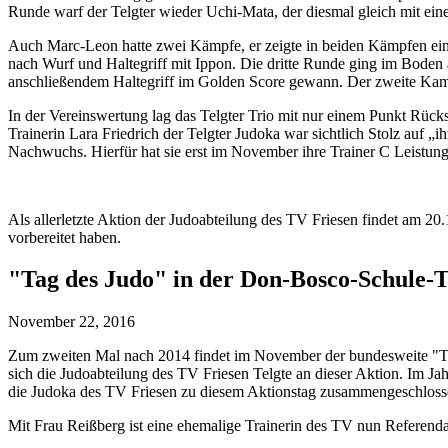
Runde warf der Telgter wieder Uchi-Mata, der diesmal gleich mit ein
Auch Marc-Leon hatte zwei Kämpfe, er zeigte in beiden Kämpfen ein
nach Wurf und Haltegriff mit Ippon. Die dritte Runde ging im Boden
anschließendem Haltegriff im Golden Score gewann. Der zweite Kamp
In der Vereinswertung lag das Telgter Trio mit nur einem Punkt Rückst
Trainerin Lara Friedrich der Telgter Judoka war sichtlich Stolz auf „
Nachwuchs. Hierfür hat sie erst im November ihre Trainer C Leistun
Als allerletzte Aktion der Judoabteilung des TV Friesen findet am 20.1
vorbereitet haben.
"Tag des Judo" in der Don-Bosco-Schule-T
November 22, 2016
Zum zweiten Mal nach 2014 findet im November der bundesweite "Tag 
sich die Judoabteilung des TV Friesen Telgte an dieser Aktion. Im Ja
die Judoka des TV Friesen zu diesem Aktionstag zusammengeschloss
Mit Frau Reißberg ist eine ehemalige Trainerin des TV nun Referenda