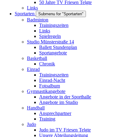
50 Jahre TV Friesen Telgte
Links
Sportarten
Submenu for "Sportarten"
Badminton
Trainingszeiten
Links
Spielregeln
Studio Münsterstraße 14
Ballett Stundenplan
Sportangebote
Basketball
Chronik
Einrad
Trainingszeiten
Einrad-Nacht
Fotoalbum
Gymnastikangebote
Angebote in der Sporthalle
Angebote im Studio
Handball
Ansprechpartner
Training
Judo
Judo im TV Friesen Telgte
Unsere Abteilungsleitung