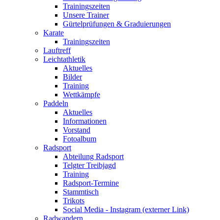
Trainingszeiten
Unsere Trainer
Gürtelprüfungen & Graduierungen
Karate
Trainingszeiten
Lauftreff
Leichtathletik
Aktuelles
Bilder
Training
Wettkämpfe
Paddeln
Aktuelles
Informationen
Vorstand
Fotoalbum
Radsport
Abteilung Radsport
Telgter Treibjagd
Training
Radsport-Termine
Stammtisch
Trikots
Social Media - Instagram (externer Link)
Radwandern