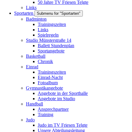
50 Jahre TV Friesen Telgte
Links
Sportarten
Submenu for "Sportarten"
Badminton
Trainingszeiten
Links
Spielregeln
Studio Münsterstraße 14
Ballett Stundenplan
Sportangebote
Basketball
Chronik
Einrad
Trainingszeiten
Einrad-Nacht
Fotoalbum
Gymnastikangebote
Angebote in der Sporthalle
Angebote im Studio
Handball
Ansprechpartner
Training
Judo
Judo im TV Friesen Telgte
Unsere Abteilungsleitung