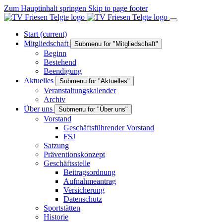
Zum Hauptinhalt springen
Skip to page footer
Start
(current)
Mitgliedschaft
Submenu for "Mitgliedschaft"
Beginn
Bestehend
Beendigung
Aktuelles
Submenu for "Aktuelles"
Veranstaltungskalender
Archiv
Über uns
Submenu for "Über uns"
Vorstand
Geschäftsführender Vorstand
FSJ
Satzung
Präventionskonzept
Geschäftsstelle
Beitragsordnung
Aufnahmeantrag
Versicherung
Datenschutz
Sportstätten
Historie