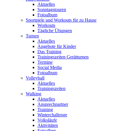
Aktuelles
Sonntagstouren
Fotoalbum
Sportpiele und Workouts für zu Hause
Workouts
Tägliche Übungen
Turnen
Aktuelles
Angebote für Kinder
Das Training
Trainingszeiten Gerätturnen
Termine
Social Media
Fotoalbum
Volleyball
Aktuelles
Trainingszeiten
Walking
Aktuelles
Ansprechpartner
Training
Winterchallenge
Volksläufe
Aktivitäten
Fotoalben