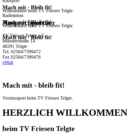
Radsport
Mach mit · Bleib fit!
Willkommen beim TV Friesen Telgte
Badminton
Ansprechpartner
Mach mit · Bleib fit!
Willkommen beim TV Friesen Telgte
TV Friesen Telgte e.V.
Mach mit · Bleib fit!
Münsterstraße 14
48291 Telgte
Tel. 02504/7399472
Fax 02504/7399476
eMail
Mach mit - bleib fit!
Vereinssport beim TV Friesen Telgte.
HERZLICH WILLKOMMEN
beim TV Friesen Telgte