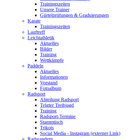
Trainingszeiten
Unsere Trainer
Gürtelprüfungen & Graduierungen
Karate
Trainingszeiten
Lauftreff
Leichtathletik
Aktuelles
Bilder
Training
Wettkämpfe
Paddeln
Aktuelles
Informationen
Vorstand
Fotoalbum
Radsport
Abteilung Radsport
Telgter Treibjagd
Training
Radsport-Termine
Stammtisch
Trikots
Social Media - Instagram (externer Link)
Radwandern