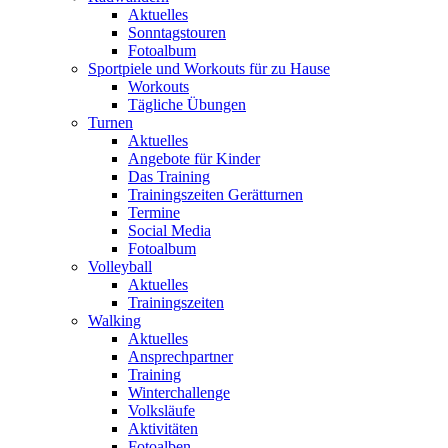
Aktuelles
Sonntagstouren
Fotoalbum
Sportpiele und Workouts für zu Hause
Workouts
Tägliche Übungen
Turnen
Aktuelles
Angebote für Kinder
Das Training
Trainingszeiten Gerätturnen
Termine
Social Media
Fotoalbum
Volleyball
Aktuelles
Trainingszeiten
Walking
Aktuelles
Ansprechpartner
Training
Winterchallenge
Volksläufe
Aktivitäten
Fotoalben