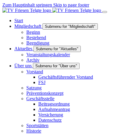
Zum Hauptinhalt springen
Skip to page footer
Start
Mitgliedschaft
Submenu for "Mitgliedschaft"
Beginn
Bestehend
Beendigung
Aktuelles
Submenu for "Aktuelles"
Veranstaltungskalender
Archiv
Über uns
Submenu for "Über uns"
Vorstand
Geschäftsführender Vorstand
FSJ
Satzung
Präventionskonzept
Geschäftsstelle
Beitragsordnung
Aufnahmeantrag
Versicherung
Datenschutz
Sportstätten
Historie