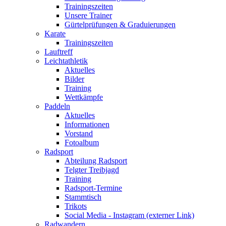
Trainingszeiten
Unsere Trainer
Gürtelprüfungen & Graduierungen
Karate
Trainingszeiten
Lauftreff
Leichtathletik
Aktuelles
Bilder
Training
Wettkämpfe
Paddeln
Aktuelles
Informationen
Vorstand
Fotoalbum
Radsport
Abteilung Radsport
Telgter Treibjagd
Training
Radsport-Termine
Stammtisch
Trikots
Social Media - Instagram (externer Link)
Radwandern