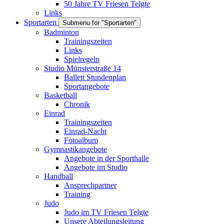
50 Jahre TV Friesen Telgte
Links
Sportarten
Submenu for "Sportarten"
Badminton
Trainingszeiten
Links
Spielregeln
Studio Münsterstraße 14
Ballett Stundenplan
Sportangebote
Basketball
Chronik
Einrad
Trainingszeiten
Einrad-Nacht
Fotoalbum
Gymnastikangebote
Angebote in der Sporthalle
Angebote im Studio
Handball
Ansprechpartner
Training
Judo
Judo im TV Friesen Telgte
Unsere Abteilungsleitung